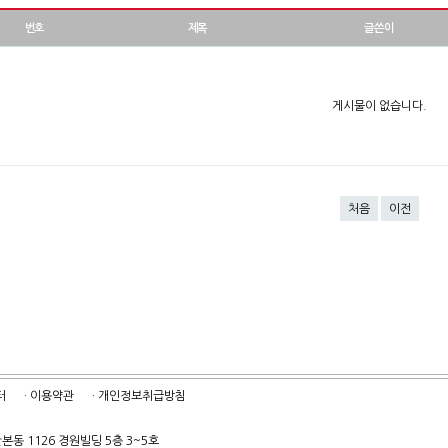
번호
제목
글쓴이
게시물이 없습니다.
처음
이전
터
· 이용약관
· 개인정보취급방침
본동 1126 경원빌딩 5층 3~5호