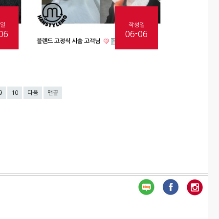
일
작성일
06
06-06
블렌드 고정식 시술 고객님
9
10
다음
맨끝