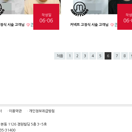
작성일
작성
06-06
06-
고정식 시술 고객님
커넥트 고정식 시술 고객님
처음
1
2
3
4
5
6
7
8
터
· 이용약관
· 개인정보취급방침
본동 1126 경원빌딩 5층 3~5호
5-31400