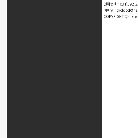
전화번호 : 031)392-23
이메일 : ckclgod@na
COPYRIGHT ⓒ hansty